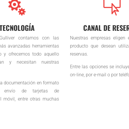


TECNOLOGÍA
CANAL DE RESE
Gulliver contamos con las
Nuestras empresas eligen e
más avanzadas herramientas
producto que desean utiliz
o y ofrecemos todo aquello
reservas.
an y necesitan nuestras
Entre las opciones se incluy
on-line, por e-mail o por teléf
la documentación en formato
co, envío de tarjetas de
l móvil, entre otras muchas