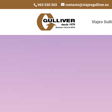
963 530 303
contacto@viajesgulliver.es
Viajes Gull