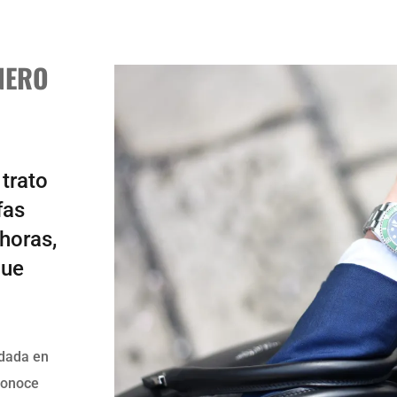
NERO
 trato
fas
 horas,
que
ndada en
conoce